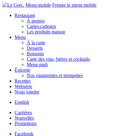
Menu mobile
Fermer le menu mobile
Restaurant
À propos
Cartes-cadeaux
Les produits maison
Menu
À la carte
Desserts
Boissons
Carte des vins, bières et cocktails
Menu midi
Épicerie
Nos vinaigrettes et trempettes
Recettes
Websérie
Nous joindre
English
Carrières
Nouvelles
Promotions
Facebook